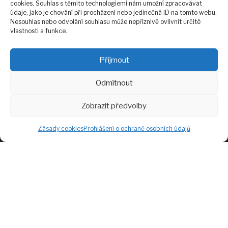
cookies. Souhlas s těmito technologiemi nám umožní zpracovávat
údaje, jako je chování při procházení nebo jedinečná ID na tomto webu.
Nesouhlas nebo odvolání souhlasu může nepříznivě ovlivnit určité
vlastnosti a funkce.
Příjmout
Odmítnout
KONTAKTUJTE NÁS
Zobrazit předvolby
Zásady cookies
Prohlášení o ochraně osobních údajů
NAKUPUJTE ONLINE
Doprava a platba
Obchodní podmínky
Účet