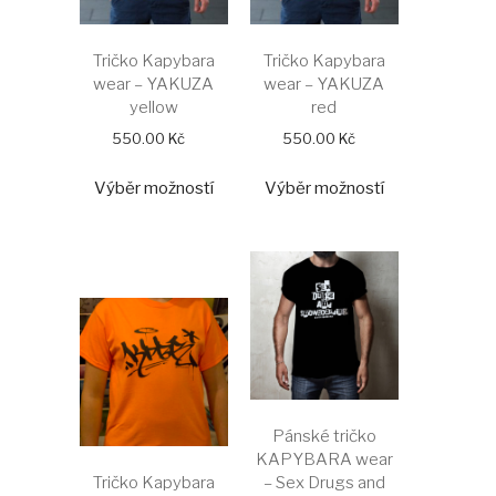
Tričko Kapybara
Tričko Kapybara
wear – YAKUZA
wear – YAKUZA
yellow
red
550.00
Kč
550.00
Kč
Tento
Tento
Výběr možností
Výběr možností
produkt
produkt
má
má
více
více
variant.
variant.
Možnosti
Možnosti
lze
lze
vybrat
vybrat
na
na
stránce
stránce
produktu
Pánské tričko
produktu
KAPYBARA wear
Tričko Kapybara
– Sex Drugs and