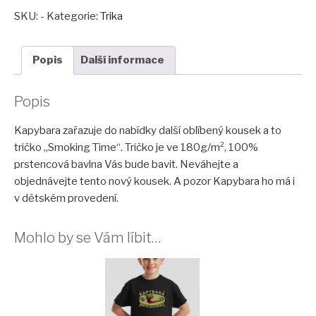
Time
SKU:
-
Kategorie:
Trika
(kelly
green)
Popis
Další informace
množství
Popis
Kapybara zařazuje do nabídky další oblíbený kousek a to
tričko „Smoking Time“. Tričko je ve 180g/m², 100%
prstencová bavlna Vás bude bavit. Neváhejte a
objednávejte tento nový kousek. A pozor Kapybara ho má i
v dětském provedení.
Mohlo by se Vám líbit…