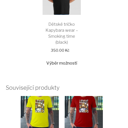
Dětské tričko
Kapybara wear –
Smoking time
(black)
350.00
Kč
Tento
Výběr možností
produkt
má
více
variant.
Související produkty
Možnosti
lze
vybrat
na
stránce
produktu