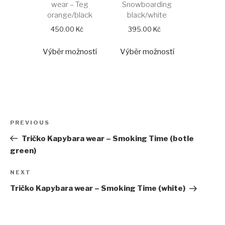
wear – Teg
Snowboarding
orange/black
black/white
450.00
Kč
395.00
Kč
Tento
Tento
Výběr možností
Výběr možností
produkt
produkt
má
má
více
více
variant.
variant.
Možnosti
Možnosti
Navigace
lze
lze
Previous
PREVIOUS
vybrat
vybrat
pro
Post
Tričko Kapybara wear – Smoking Time (botle
na
na
příspěvek
green)
stránce
stránce
produktu
produktu
Next
NEXT
Post
Tričko Kapybara wear – Smoking Time (white)